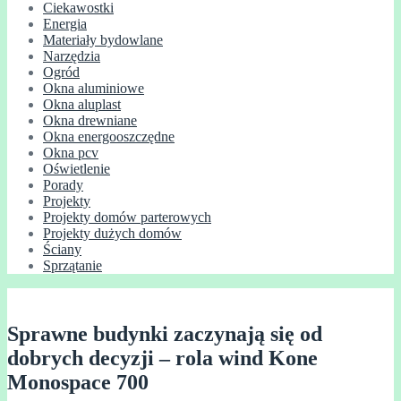
Ciekawostki
Energia
Materiały bydowlane
Narzędzia
Ogród
Okna aluminiowe
Okna aluplast
Okna drewniane
Okna energooszczędne
Okna pcv
Oświetlenie
Porady
Projekty
Projekty domów parterowych
Projekty dużych domów
Ściany
Sprzątanie
Sprawne budynki zaczynają się od
dobrych decyzji – rola wind Kone
Monospace 700