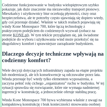
Codzienne funkcjonowanie w budynku wielopiętrowym szybko
pokazuje, jak duże znaczenie ma niezawodny transport pionowy.
Mieszkańcy i użytkownicy biur oczekują płynności, ciszy oraz
bezpieczeństwa, ale te potrzeby często ujawniają się dopiero wtedy,
gdy coś przestaje działać. Właśnie w takich realiach pojawiają się
windy Kone Monospace 700, które łączą technologię z
praktycznym podejściem do codziennych wyzwań (zobacz na
stronie
KONE.pl
). W tym tekście przyglądam się, jak świadome
podejście do wyboru i użytkowania wind może przełożyć się na
długofalowy komfort i sprawniejsze zarządzanie budynkiem.
Dlaczego decyzje techniczne wpływają na
codzienny komfort?
Wiele decyzji dotyczących infrastruktury zapada na etapie projektu
lub modernizacji, ale ich konsekwencje są odczuwalne przez lata.
Winda przestaje być wtedy tylko elementem wyposażenia, a
zaczyna pełnić rolę cichego „organizatora” ruchu w budynku. W tej
sytuacji sprawdza się rozwiązanie, które nie wymaga nadmiernej
ingerencji w konstrukcję, a jednocześnie oferuje stabilną pracę.
Winda Kone Monospace 700 bywa wybierana właśnie z uwagi na
kompaktową konstrukcję i brak konieczności stosowania osobnej